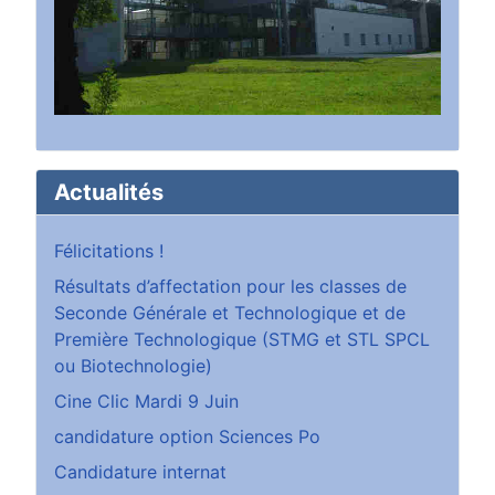
Actualités
Félicitations !
Résultats d’affectation pour les classes de
Seconde Générale et Technologique et de
Première Technologique (STMG et STL SPCL
ou Biotechnologie)
Cine Clic Mardi 9 Juin
candidature option Sciences Po
Candidature internat