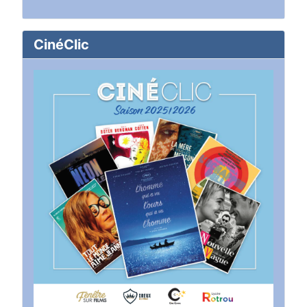
CinéClic