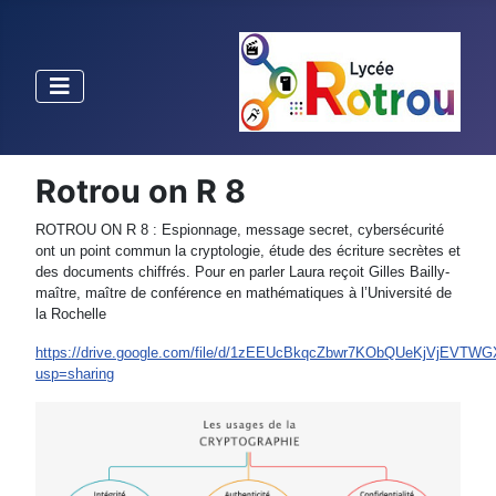
Rotrou on R 8
ROTROU ON R 8 : Espionnage, message secret, cybersécurité
ont un point commun la cryptologie, étude des écriture secrètes et
des documents chiffrés. Pour en parler Laura reçoit Gilles Bailly-
maître, maître de conférence en mathématiques à l’Université de
la Rochelle
https://drive.google.com/file/d/1zEEUcBkqcZbwr7KObQUeKjVjEVTWG
usp=sharing