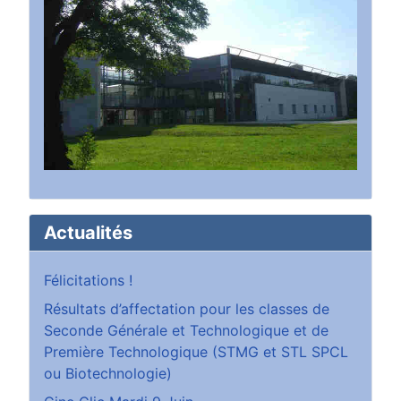
Actualités
Félicitations !
Résultats d’affectation pour les classes de
Seconde Générale et Technologique et de
Première Technologique (STMG et STL SPCL
ou Biotechnologie)