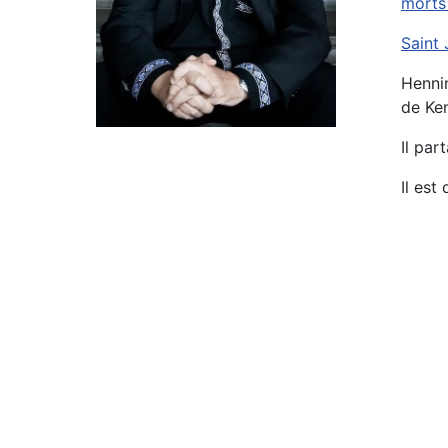
morts
Saint
Hennin
de Ke
Il par
Il est