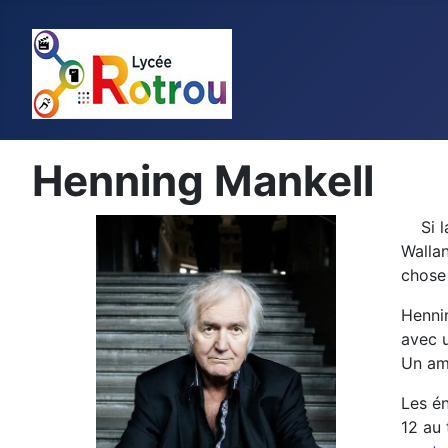
Henning Mankell
Si la 
Wallan
chose 
Hennin
avec u
Un amo
Les én
12 au 