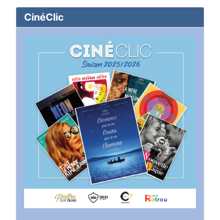
CinéClic