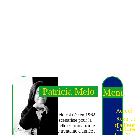
Patricia Melo
Menu
Accueil
Patricia Melo est née en 1962 .
Regard
Ancienne scénariste pour la
d'ailleu
télévision, elle est romancière
Cultur
depuis une trentaine d'année .
brésili