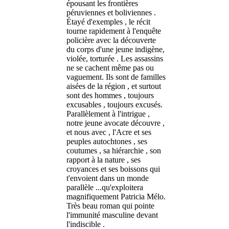
épousant les frontières
péruviennes et boliviennes .
Étayé d'exemples , le récit
tourne rapidement à l'enquête
policière avec la découverte
du corps d'une jeune indigène,
violée, torturée . Les assassins
ne se cachent même pas ou
vaguement. Ils sont de familles
aisées de la région , et surtout
sont des hommes , toujours
excusables , toujours excusés.
Parallèlement à l'intrigue ,
notre jeune avocate découvre ,
et nous avec , l'Acre et ses
peuples autochtones , ses
coutumes , sa hiérarchie , son
rapport à la nature , ses
croyances et ses boissons qui
t'envoient dans un monde
parallèle ...qu'exploitera
magnifiquement Patricia Mélo.
Très beau roman qui pointe
l'immunité masculine devant
l'indiscible .