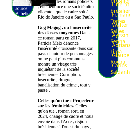
A travers des romans policiers
Littéra
, elle dénonce une société ultra
source :
brésili
viloente , que le cadre soit à
Babelio
Fernan
Rio de Janeiro ou à Sao Paulo.
Torres
Walter
Gog Magog , ou l'insécurité
Salles
des classes moyennes
Dans
Ayrton
ce roman paru en 2017,
Senna
Particia Melo dénonce
Adrian
l'insécurité croissante dans son
Lima
pays et autour de personnages
Glaube
on ne peut plus communs,
Rocha
montre un visage très
Carlos
inquiétant de la société
Saldan
brésilienne. Corruption,
insécurité , drogue,
banalisation du crime , tout y
passe .
Celles qu'on tue : Projecteur
sur les féminicides.
Celles
qu'on tue , roman sorti en
2024, change de cadre et nous
envoie dans l'Acre , région
brésilienne à l'ouest du pays ,