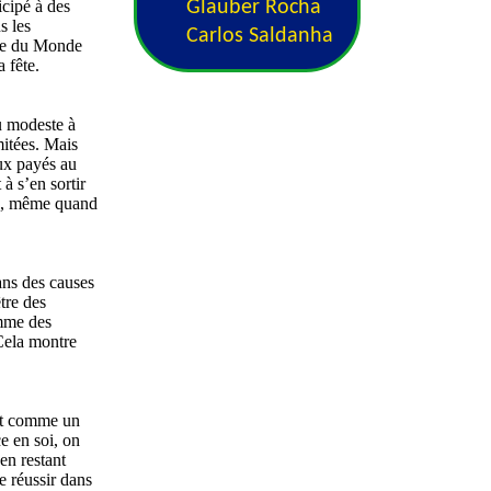
Glauber Rocha
cipé à des
s les
Carlos Saldanha
upe du Monde
a fête.
u modeste à
mitées. Mais
eux payés au
à s’en sortir
ue, même quand
ans des causes
tre des
amme des
Cela montre
ent comme un
ce en soi, on
en restant
de réussir dans