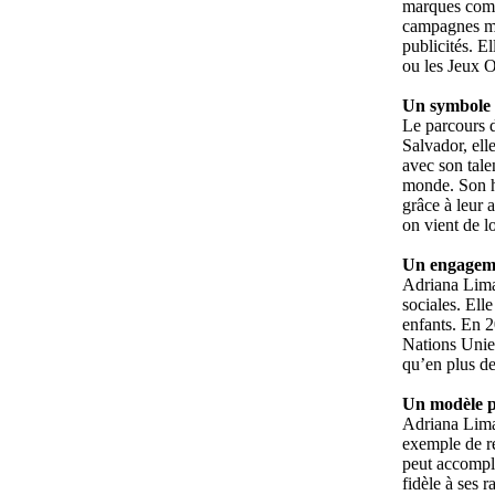
marques comme
campagnes mon
publicités. E
ou les Jeux Ol
Un symbole 
Le parcours 
Salvador, ell
avec son tale
monde. Son hi
grâce à leur
on vient de l
Un engagemen
Adriana Lima 
sociales. Ell
enfants. En 
Nations Unie
qu’en plus de
Un modèle po
Adriana Lima 
exemple de ré
peut accompli
fidèle à ses r