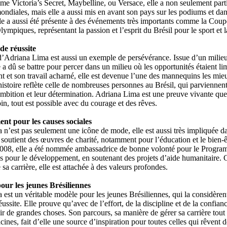
 Victoria’s Secret, Maybelline, ou Versace, elle a non seulement parti
diales, mais elle a aussi mis en avant son pays sur les podiums et dan
lle a aussi été présente à des événements très importants comme la Co
ympiques, représentant la passion et l’esprit du Brésil pour le sport et l
de réussite
d’Adriana Lima est aussi un exemple de persévérance. Issue d’un milie
e a dû se battre pour percer dans un milieu où les opportunités étaient li
nt et son travail acharné, elle est devenue l’une des mannequins les mi
stoire reflète celle de nombreuses personnes au Brésil, qui parviennent 
 ambition et leur détermination. Adriana Lima est une preuve vivante q
oin, tout est possible avec du courage et des rêves.
t pour les causes sociales
n’est pas seulement une icône de mode, elle est aussi très impliquée d
e soutient des œuvres de charité, notamment pour l’éducation et le bien-ê
2008, elle a été nommée ambassadrice de bonne volonté pour le Progr
s pour le développement, en soutenant des projets d’aide humanitaire. 
 sa carrière, elle est attachée à des valeurs profondes.
ur les jeunes Brésiliennes
est un véritable modèle pour les jeunes Brésiliennes, qui la considèr
ussite. Elle prouve qu’avec de l’effort, de la discipline et de la confian
r de grandes choses. Son parcours, sa manière de gérer sa carrière tout 
acines, fait d’elle une source d’inspiration pour toutes celles qui rêvent 