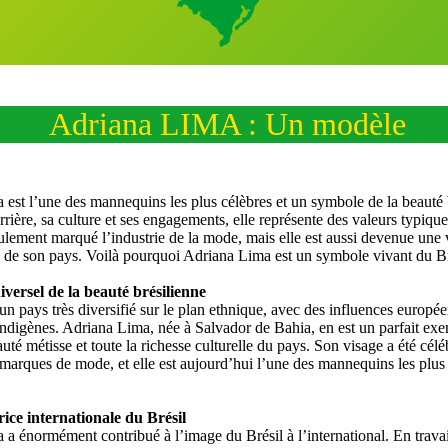
Adriana LIMA : Un modèle
est l’une des mannequins les plus célèbres et un symbole de la beauté 
rrière, sa culture et ses engagements, elle représente des valeurs typiqu
ulement marqué l’industrie de la mode, mais elle est aussi devenue une 
 de son pays. Voilà pourquoi Adriana Lima est un symbole vivant du Br
iversel de la beauté brésilienne
 un pays très diversifié sur le plan ethnique, avec des influences europé
 indigènes. Adriana Lima, née à Salvador de Bahia, en est un parfait exe
uté métisse et toute la richesse culturelle du pays. Son visage a été célé
marques de mode, et elle est aujourd’hui l’une des mannequins les plu
ce internationale du Brésil
a énormément contribué à l’image du Brésil à l’international. En travai