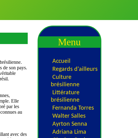
Menu
Accueil
brésilienne.
es de son pays.
Regards d'ailleurs
véritable
Culture
ésil.
brésilienne
Littérature
ennes,
brésilienne
mple. Elle
bré par les
Fernanda Torres
s connues au
Walter Salles
Ayrton Senna
Adriana Lima
llant avec des