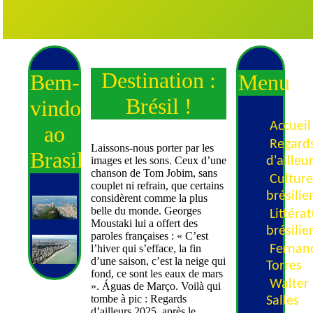
Destination :
Bem-
Menu
Brésil !
vindo
Accueil
ao
Regard
Laissons-nous porter par les
Brasil
d'ailleu
images et les sons. Ceux d’une
chanson de Tom Jobim, sans
Cultur
couplet ni refrain, que certains
brésili
considèrent comme la plus
belle du monde. Georges
Littéra
Moustaki lui a offert des
brésili
paroles françaises : « C’est
Fernan
l’hiver qui s’efface, la fin
d’une saison, c’est la neige qui
Torres
fond, ce sont les eaux de mars
Walter
». Águas de Março. Voilà qui
tombe à pic : Regards
Salles
d’ailleurs 2025, après le