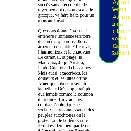
Ayrton
succès sans précédent et le
Senna
rayonnement de son escapade
grecque, va faire halte pour un
Adrian
mois au Brésil.
Lima
Que nous donne à voir et à
Glaube
entendre l’immense territoire
Rocha
de cinéma que nous allons
Carlos
arpenter ensemble ? Le rêve,
l’harmonieux et le chatoyant.
Saldan
Le carnaval, la plage, le
Maracaña, Jorge Amado,
Paulo Coelho et la bossa nova.
Mais aussi, exacerbées, les
douleurs et les luttes d’une
Amérique latine au sein de
laquelle le Brésil apparaît plus
que jamais comme le poumon
du monde. En vrac : les
combats écologiques et
sociaux, la reconnaissance des
peuples autochtones ou la
protection de la démocratie
feront évidemment partie des
thèmes abordés par Regards