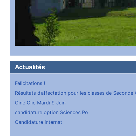
Actualités
Félicitations !
Résultats d’affectation pour les classes de Second
Cine Clic Mardi 9 Juin
candidature option Sciences Po
Candidature internat