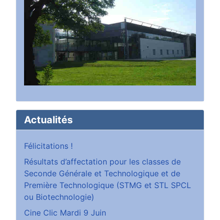
Actualités
Félicitations !
Résultats d’affectation pour les classes de
Seconde Générale et Technologique et de
Première Technologique (STMG et STL SPCL
ou Biotechnologie)
Cine Clic Mardi 9 Juin