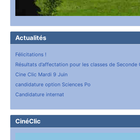
Actualités
Félicitations !
Résultats d’affectation pour les classes de Second
Cine Clic Mardi 9 Juin
candidature option Sciences Po
Candidature internat
CinéClic