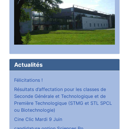
Actualités
Félicitations !
Résultats d’affectation pour les classes de
Seconde Générale et Technologique et de
Première Technologique (STMG et STL SPCL
ou Biotechnologie)
Cine Clic Mardi 9 Juin
candidature option Sciences Po