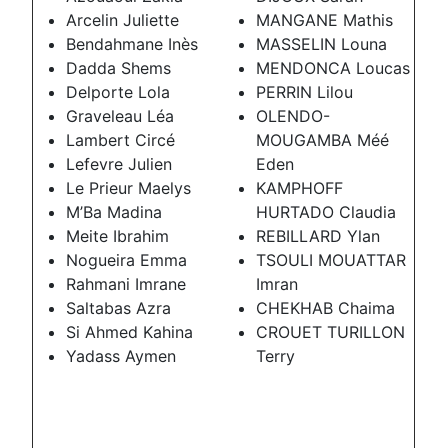
Arcelin Juliette
MANGANE Mathis
Bendahmane Inès
MASSELIN Louna
Dadda Shems
MENDONCA Loucas
Delporte Lola
PERRIN Lilou
Graveleau Léa
OLENDO-
Lambert Circé
MOUGAMBA Méé
Lefevre Julien
Eden
Le Prieur Maelys
KAMPHOFF
M’Ba Madina
HURTADO Claudia
Meite Ibrahim
REBILLARD Ylan
Nogueira Emma
TSOULI MOUATTAR
Rahmani Imrane
Imran
Saltabas Azra
CHEKHAB Chaima
Si Ahmed Kahina
CROUET TURILLON
Yadass Aymen
Terry